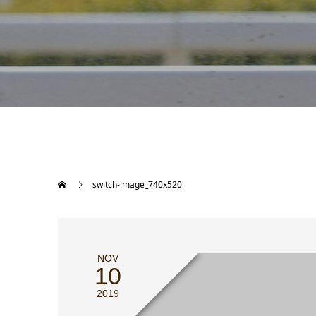
switch-image_740x520
NOV
10
2019