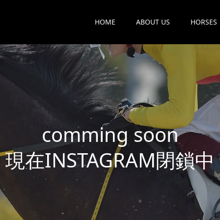
HOME
ABOUT US
HORSES
c
o
m
m
i
n
g
s
o
o
n
現
在
I
N
S
T
A
G
R
A
M
閉
鎖
中