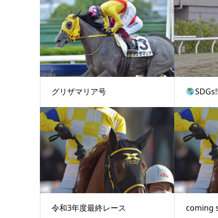
グリザマリア号
SDGs!
令和3年度最終レース
coming 