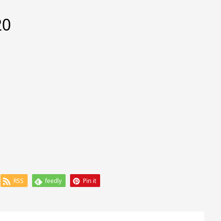
20
RSS
feedly
Pin it