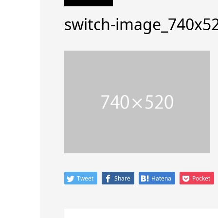
switch-image_740x5
Tweet
Share
Hatena
Pocket