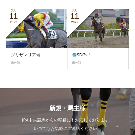
JUL
JUL
11
11
2022
2022
グリザマリア号
SDGs!!
未分類
未分類
新規・馬主様
JRA中央競馬からの移籍にも対応しております。
いつでもお気軽にご連絡ください。