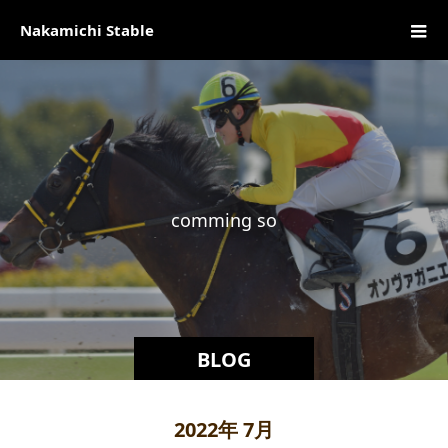
Nakamichi Stable
c
o
m
m
i
n
g
s
o
o
n
BLOG
2022年 7月