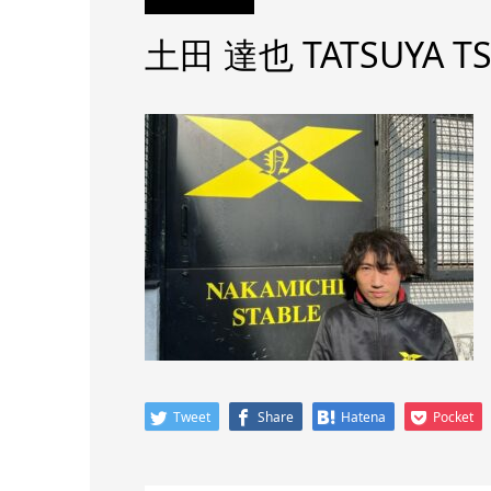
土田 達也 TATSUYA T
Tweet
Share
Hatena
Pocket