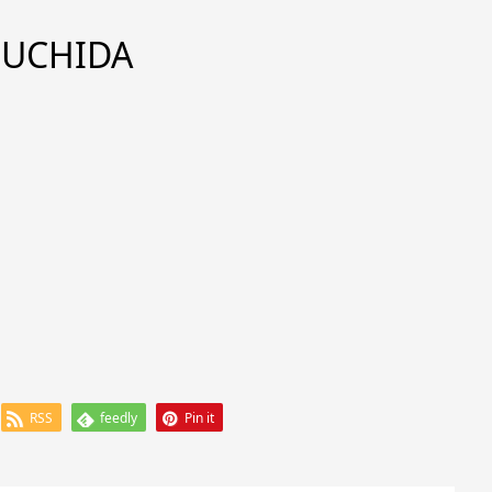
SUCHIDA
RSS
feedly
Pin it