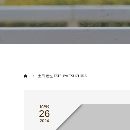
土田 達也 TATSUYA TSUCHIDA
MAR
26
2024