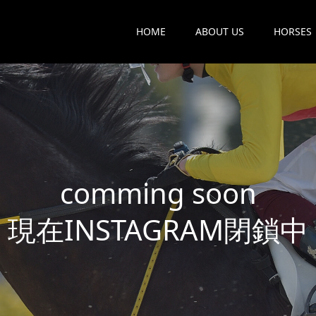
HOME
ABOUT US
HORSES
c
o
m
m
i
n
g
s
o
o
n
現
在
I
N
S
T
A
G
R
A
M
閉
鎖
中