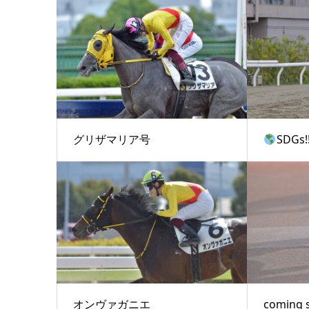
グリザマリア号
SDGs!
オンヴァガニエ
coming 