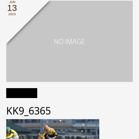
JUN
13
2023
KK9_6365