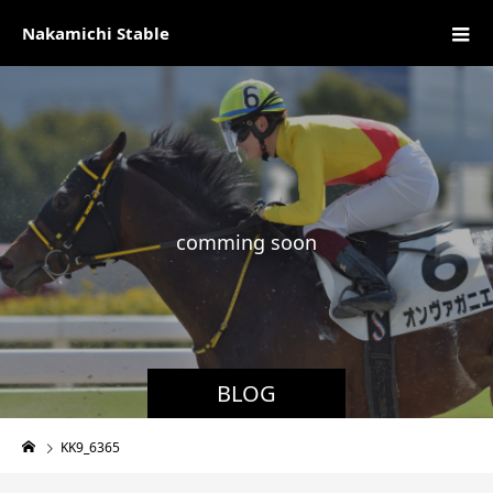
Nakamichi Stable
c
o
m
m
i
n
g
s
o
o
n
現
BLOG
KK9_6365