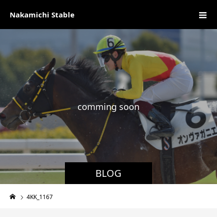
Nakamichi Stable
c
o
m
m
i
n
g
s
o
o
n
現
BLOG
4KK_1167