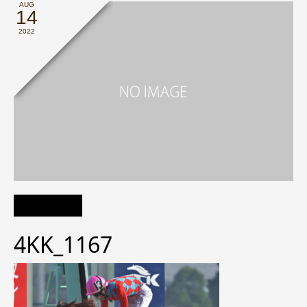
AUG
14
2022
4KK_1167