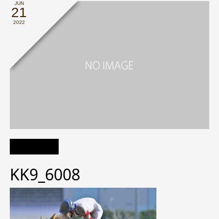
JUN
21
2022
KK9_6008