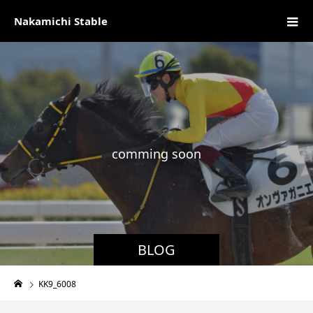
Nakamichi Stable
c
o
m
m
i
n
g
s
o
o
n
現
BLOG
KK9_6008