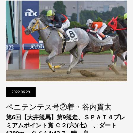
2022.06.29
ペニテンテス号②着・谷内貫太
第6回【大井競馬】第9競走、
ＳＰＡＴ４プレ
ミアムポイント賞 Ｃ２(六)(七)
、ダート