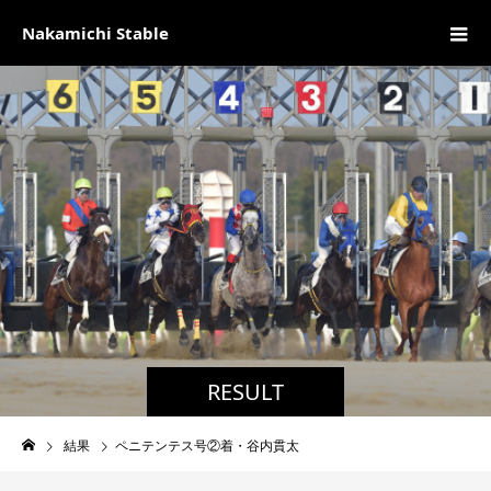
Nakamichi Stable
RESULT
結果
ペニテンテス号②着・谷内貫太