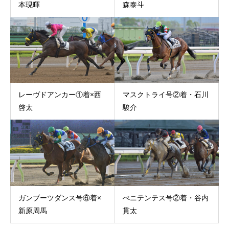
本現暉
森泰斗
レーヴドアンカー①着×西
マスクトライ号②着・石川
啓太
駿介
ガンブーツダンス号⑥着×
ぺニテンテス号②着・谷内
新原周馬
貫太