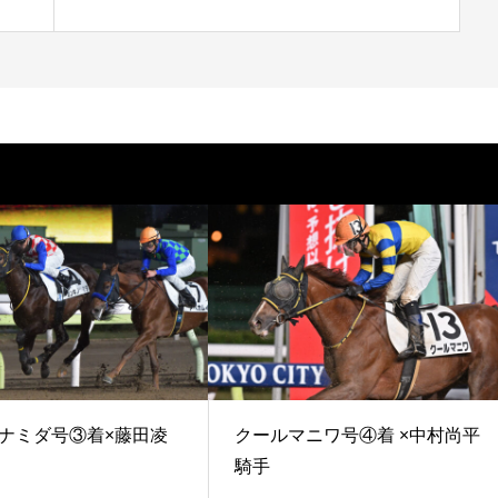
ナミダ号③着×藤田凌
クールマニワ号④着 ×中村尚平
騎手