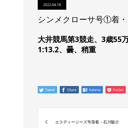
2022.04.18
シンメクローサ号①着・
大井競馬第3競走、3歳55
1:13.2、曇、稍重
Tweet
Share
Hatena
Pocket
エスディージーズ号⑨着・石川駿介