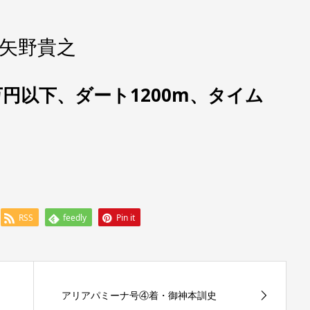
矢野貴之
万円以下、ダート1200m、タイム
RSS
feedly
Pin it
アリアパミーナ号④着・御神本訓史