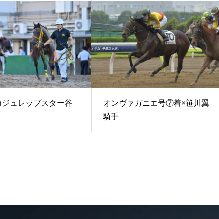
00mジュレップスター谷
オンヴァガニエ号⑦着×笹川翼
騎手