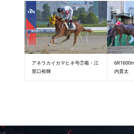
アネラカイカマヒネ号⑦着・江
6R16
里口裕輝
内貫太