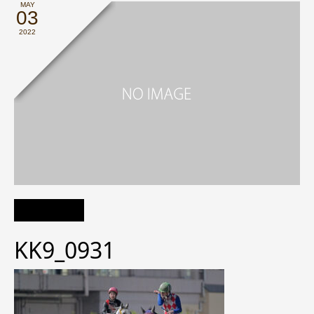
MAY
03
2022
KK9_0931