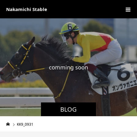
Nakamichi Stable
c
o
m
m
i
n
g
s
o
o
n
現
BLOG
KK9_0931