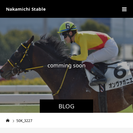
Nakamichi Stable
c
o
m
m
i
n
g
s
o
o
n
現
BLOG
50K_3227