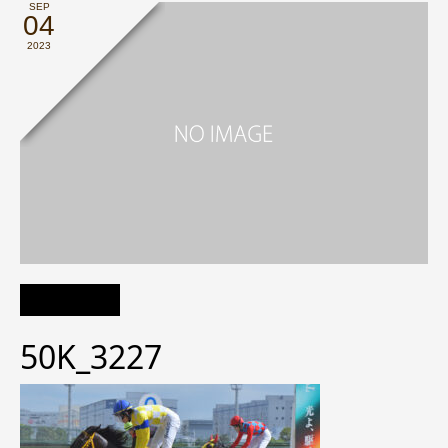
SEP
04
2023
50K_3227