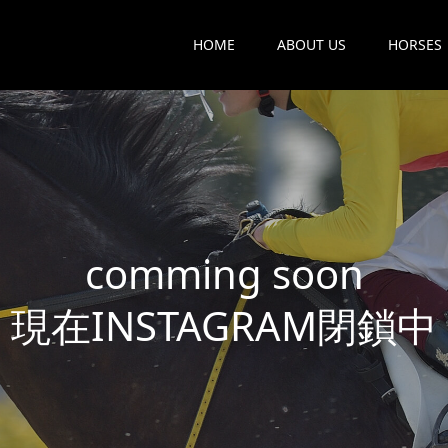
HOME
ABOUT US
HORSES
c
o
m
m
i
n
g
s
o
o
n
現
在
I
N
S
T
A
G
R
A
M
閉
鎖
中