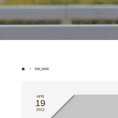
50K_0049
APR
19
2022