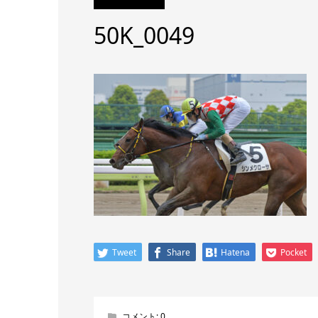
50K_0049
Tweet
Share
Hatena
Pocket
コメント:
0