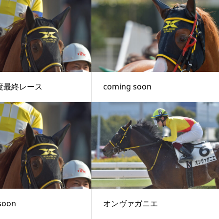
度最終レース
coming soon
soon
オンヴァガニエ