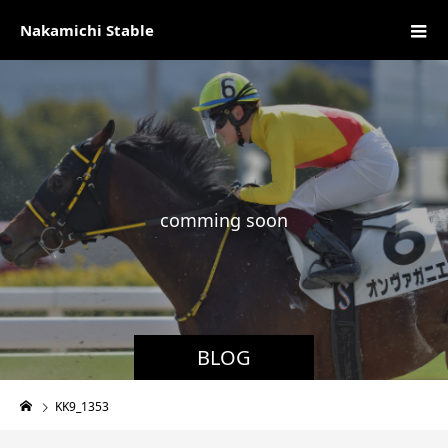
Nakamichi Stable
c
o
m
m
i
n
g
s
o
o
n
現
BLOG
KK9_1353