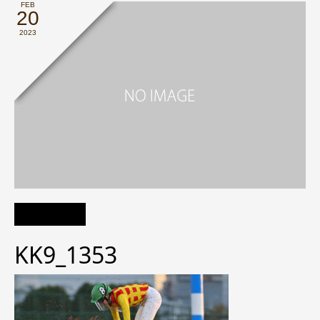
FEB
20
2023
KK9_1353