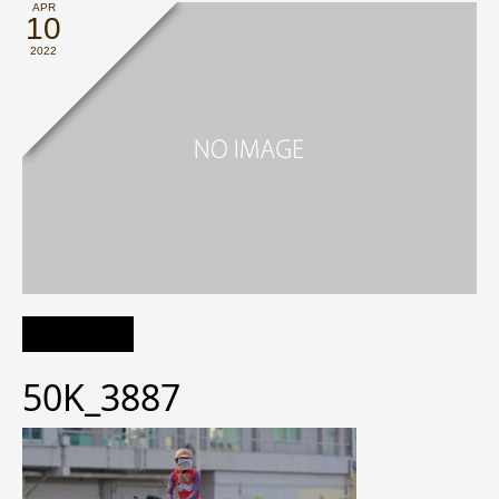
APR
10
2022
50K_3887