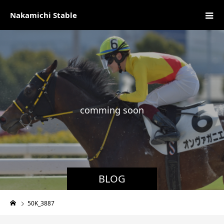
Nakamichi Stable
c
o
m
m
i
n
g
s
o
o
n
現
BLOG
50K_3887