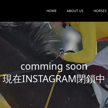
HOME
ABOUT US
HORSES
c
o
m
m
i
n
g
s
o
o
n
現
在
I
N
S
T
A
G
R
A
M
閉
鎖
中