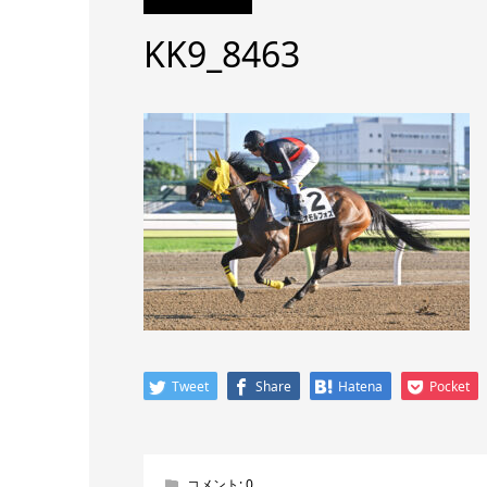
KK9_8463
Tweet
Share
Hatena
Pocket
コメント:
0