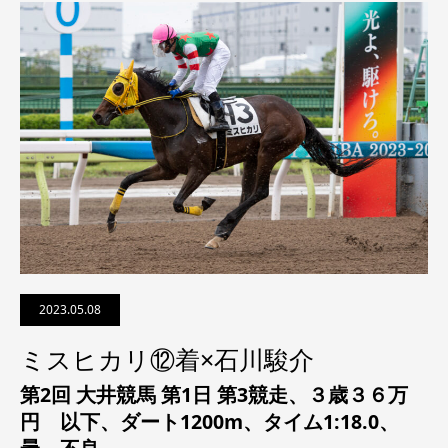
2023.05.08
ミスヒカリ⑫着×石川駿介
第2回 大井競馬 第1日 第3競走、
３歳３６万
円 以下
、ダート1200m、タイム1:18.0、