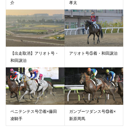
介
孝太
【出走取消】アリオト号・
アリオト号⑤着・和田譲治
和田譲治
ペニテンテス号⑦着×藤田
ガンブーツダンス号⑬着×
凌騎手
新原周馬