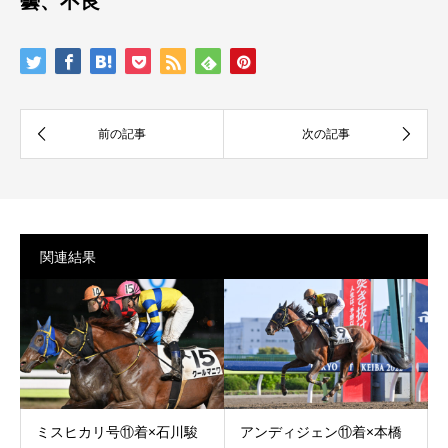
曇、不良
関連結果
ミスヒカリ号⑪着×石川駿
アンディジェン⑪着×本橋