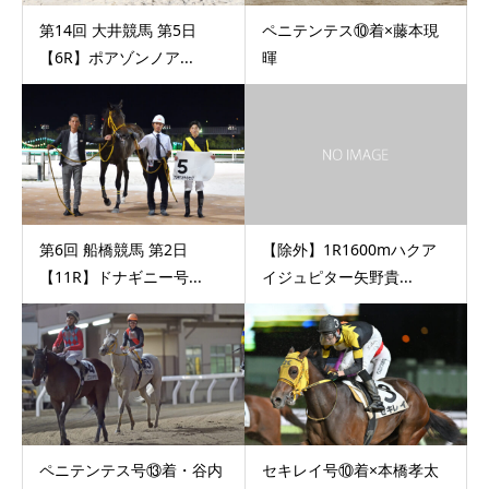
第14回 大井競馬 第5日
ペニテンテス⑩着×藤本現
【6R】ポアゾンノア...
暉
第6回 船橋競馬 第2日
【除外】1R1600mハクア
【11R】ドナギニー号...
イジュピター矢野貴...
ペニテンテス号⑬着・谷内
セキレイ号⑩着×本橋孝太