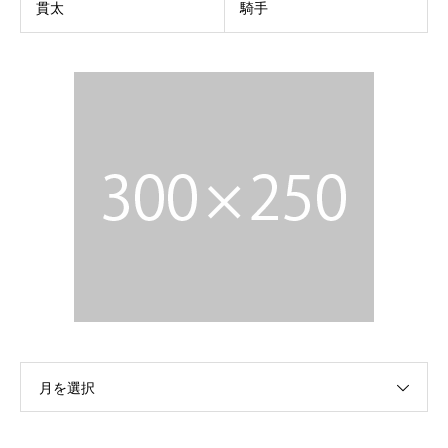
貫太
騎手
月を選択