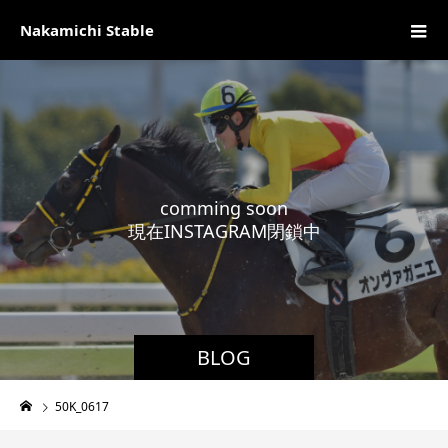
Nakamichi Stable
c
o
m
m
i
n
g
s
o
o
n
現
在
I
N
S
T
A
G
R
A
M
閉
鎖
中
BLOG
50K_0617