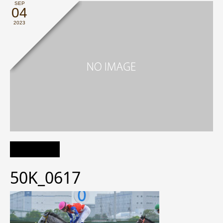
SEP
04
2023
50K_0617