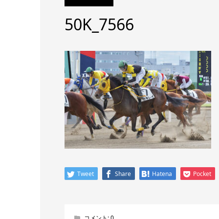
50K_7566
Tweet
Share
Hatena
Pocket
コメント:
0