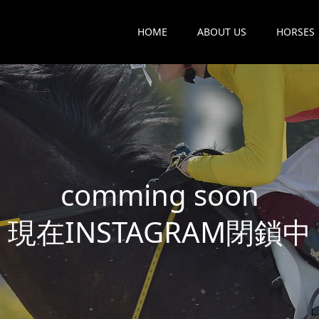
HOME
ABOUT US
HORSES
c
o
m
m
i
n
g
s
o
o
n
現
在
I
N
S
T
A
G
R
A
M
閉
鎖
中