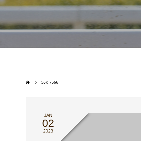
50K_7566
JAN
02
2023