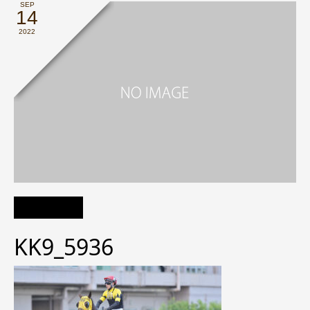
SEP
14
2022
KK9_5936