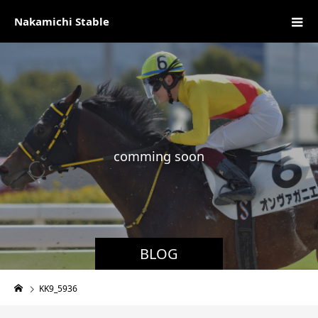
Nakamichi Stable
c
o
m
m
i
n
g
s
o
o
n
現
BLOG
KK9_5936