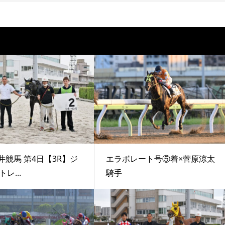
井競馬 第4日【3R】ジ
エラボレート号⑤着×菅原涼太
レ...
騎手