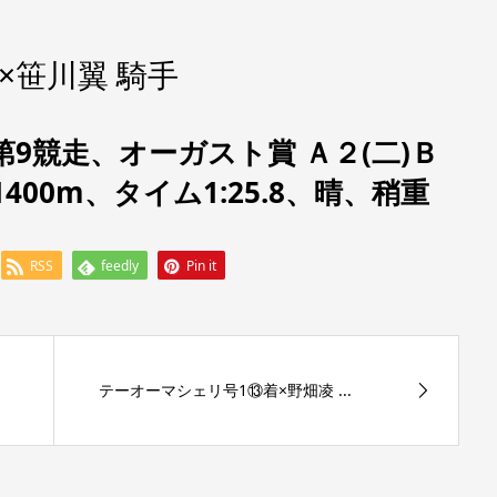
×笹川翼 騎手
第9競走、
オーガスト賞 Ａ２(二)Ｂ
400m、タイム1:25.8、晴、稍重
RSS
feedly
Pin it
テーオーマシェリ号1⑬着×野畑凌 ...