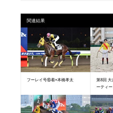
関連結果
フーレイ号⑮着×本橋孝太
第8回 大
ーティート