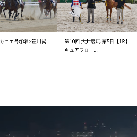
ガニエ号①着×笹川翼
第10回 大井競馬 第5日【1R】
キュアフロー...