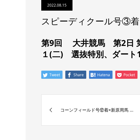
2022.08.15
スピーディクール号③着
第9回 大井競馬 第2日 
１(二) 選抜特別
、
ダート1
Tweet
Share
Hatena
Pocket
コーンフィールド号⑫着×新原周馬 ...