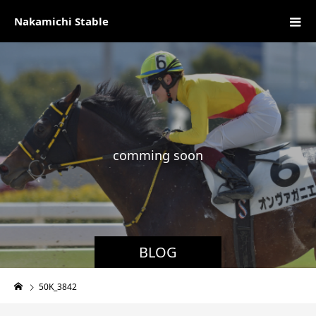
Nakamichi Stable
c
o
m
m
i
n
g
s
o
o
n
現
BLOG
50K_3842