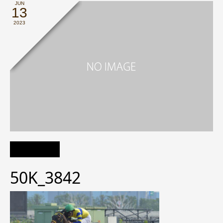
JUN
13
2023
50K_3842