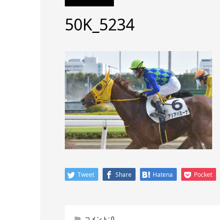
50K_5234
Tweet
Share
Hatena
Pocket
コメント:
0