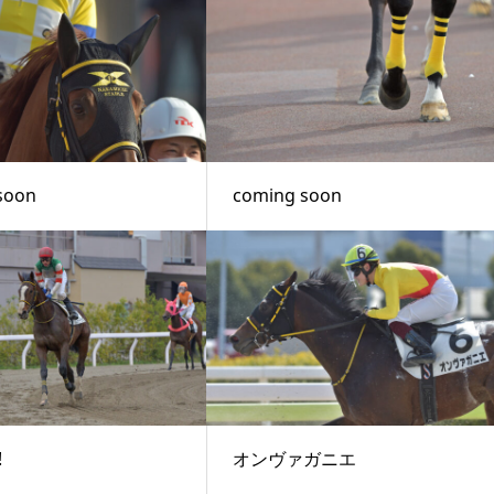
soon
coming soon
!
オンヴァガニエ