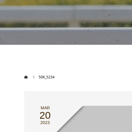
50K_5234
MAR
20
2023