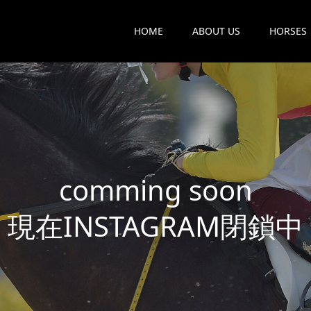
HOME
ABOUT US
HORSES
c
o
m
m
i
n
g
s
o
o
n
現
在
I
N
S
T
A
G
R
A
M
閉
鎖
中