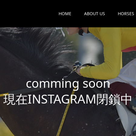
HOME
ABOUT US
HORSES
c
o
m
m
i
n
g
s
o
o
n
現
在
I
N
S
T
A
G
R
A
M
閉
鎖
中