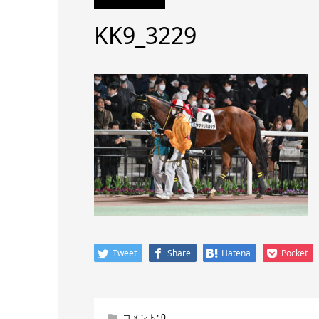
KK9_3229
Tweet
Share
Hatena
Pocket
コメント:
0