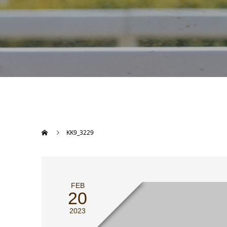
KK9_3229
FEB
20
2023