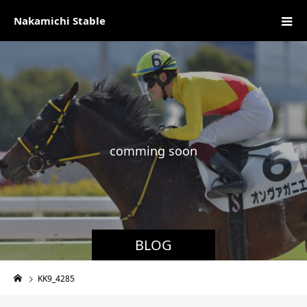
Nakamichi Stable
c
o
m
m
i
n
g
s
o
o
n
現
BLOG
KK9_4285