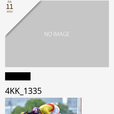
JUL
11
2022
4KK_1335