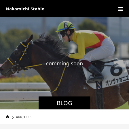
Nakamichi Stable
c
o
m
m
i
n
g
s
o
o
n
BLOG
4KK_1335