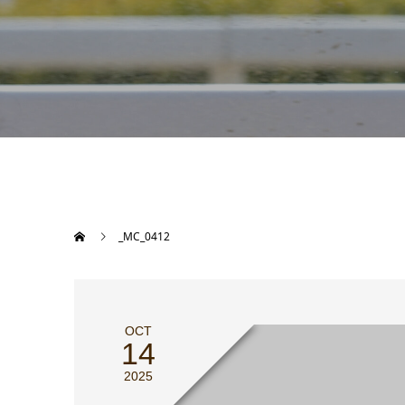
_MC_0412
OCT
14
2025