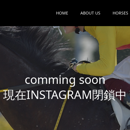
HOME
ABOUT US
HORSES
c
o
m
m
i
n
g
s
o
o
n
現
在
I
N
S
T
A
G
R
A
M
閉
鎖
中