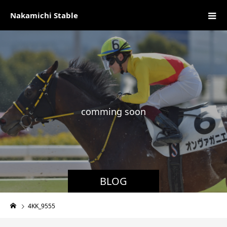
Nakamichi Stable
c
o
m
m
i
n
g
s
o
o
n
現
BLOG
4KK_9555