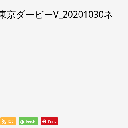
京ダービーV_20201030ネ
RSS
feedly
Pin it