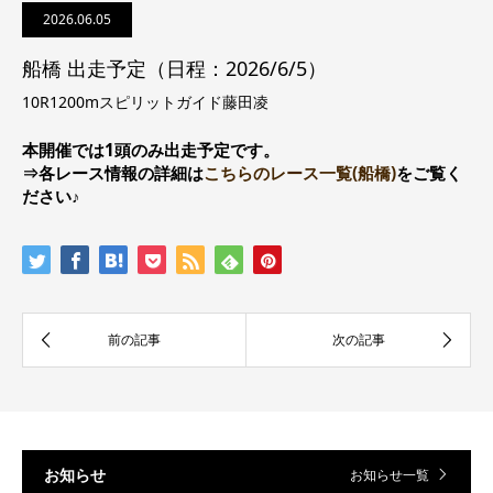
2026.06.05
船橋 出走予定（日程：2026/6/5）
10R1200mスピリットガイド藤田凌
本開催では1頭のみ出走予定です。
⇒各レース情報の詳細は
こちらのレース一覧(船橋)
をご覧く
ださい♪
お知らせ
お知らせ一覧