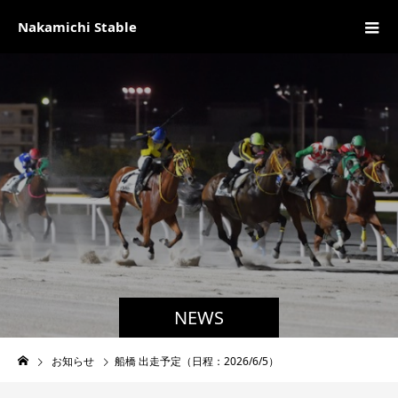
Nakamichi Stable
NEWS
お知らせ
船橋 出走予定（日程：2026/6/5）