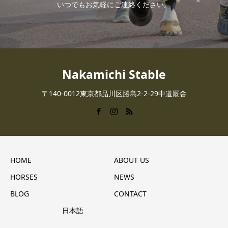
いつでもお気軽にご連絡ください。
Nakamichi Stable
〒140-0012東京都品川区勝島2-2-29中道厩舎
HOME
ABOUT US
HORSES
NEWS
BLOG
CONTACT
日本語