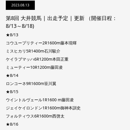
2023.08.13
第8回 大井競馬 | 出走予定 | 更新 （開催日程：
8/13～8/18)
★8/13
コウユープリティー2R1600m藤本現暉
ミスヒカリ5R1400m石川駿介
ケイラブマッハ6R1200m本田正重
ミューティー10R1200m藤田凌
★8/14
ロンコーネ9R1600m笹川翼
★8/15
ウイントルヴェール1R1600 m藤田凌
ジェイケイロンドン1R1600m御神本訓史
フォルティウス6R1600m西啓太
★8/16