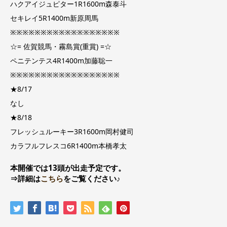
ハクアイジュピター1R1600m森泰斗
セキレイ5R1400m新原周馬
※※※※※※※※※※※※※※※※※※
☆= 佐賀競馬・霧島賞(重賞) =☆
ペニテンテス4R1400m加藤聡一
※※※※※※※※※※※※※※※※※※
★8/17
なし
★8/18
フレッシュルーキー3R1600m岡村健司
カラフルフレスコ6R1400m本橋孝太
本開催では13頭が出走予定です。
⇒詳細は
こちら
をご覧ください♪