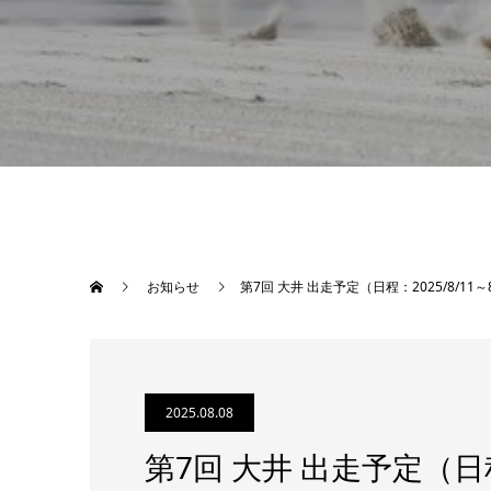
お知らせ
第7回 大井 出走予定（日程：2025/8/11～8
2025.08.08
第7回 大井 出走予定（日程：2