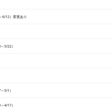
～6/12）変更あり
～5/22）
～5/1）
～4/17）