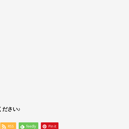
ください♪
RSS
feedly
Pin it