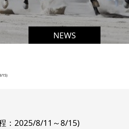
NEWS
/15)
025/8/11～8/15)