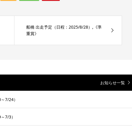
船橋 出走予定（日程：2025/8/28）,《準
重賞》
お知らせ一覧
～7/24）
～7/3）