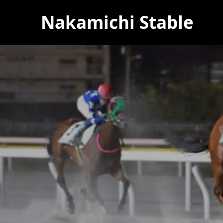
Nakamichi Stable