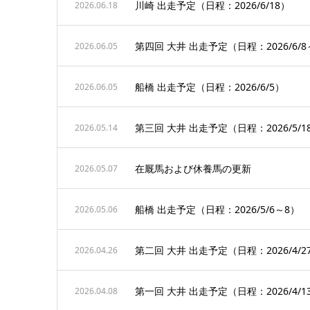
川崎 出走予定（日程：2026/6/18）
2026.06.18
第四回 大井 出走予定（日程：2026/6/8
2026.06.05
船橋 出走予定（日程：2026/6/5）
2026.06.05
第三回 大井 出走予定（日程：2026/5/18
2026.05.14
在厩馬および休養馬の更新
2026.05.07
船橋 出走予定（日程：2026/5/6～8）
2026.05.06
第二回 大井 出走予定（日程：2026/4/27
2026.04.26
第一回 大井 出走予定（日程：2026/4/13
2026.04.08