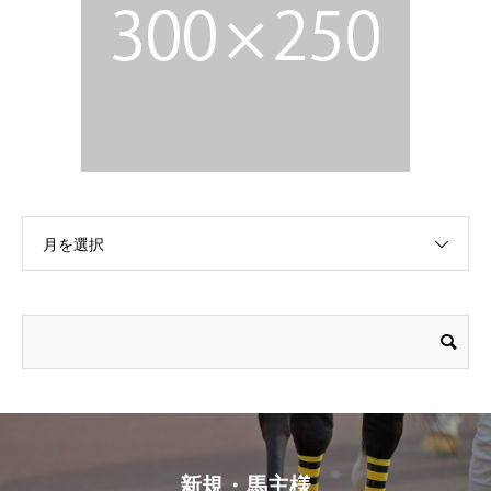
月を選択
新規・馬主様