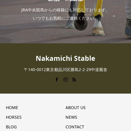
JRA中央競馬からの移籍にも対応しております。
いつでもお気軽にご連絡ください。
Nakamichi Stable
〒140-0012東京都品川区勝島2-2-29中道厩舎
HOME
ABOUT US
HORSES
NEWS
BLOG
CONTACT