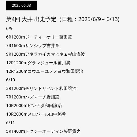
2025.06.08
第4回 大井 出走予定（日程：2025/6/9～6/13)
6/9
6R1200mジーティーケリー藤田凌
7R1600mサンシップ吉井章
9R1200mアネラカイカマヒネ▲杉山海波
12R1200mグランジュール笹川翼
12R1200mコウユーユメノヨウ和田譲治
6/10
3R1200mチリンドリベント和田譲治
7R1200mバズマーチ野畑凌
10R2000mピンナダ和田譲治
10R2000mメロパール山中悠希
6/11
5R1400mトクシーオーディン矢野貴之