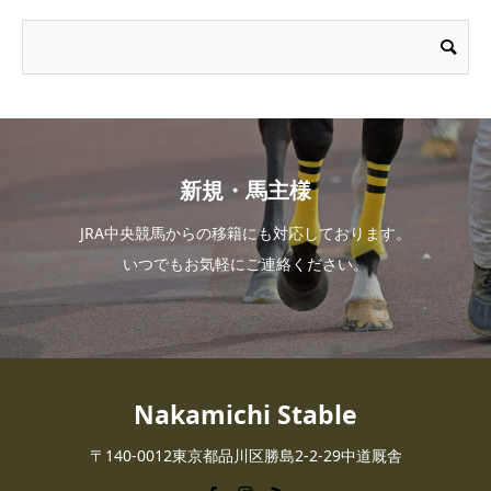
新規・馬主様
JRA中央競馬からの移籍にも対応しております。
いつでもお気軽にご連絡ください。
Nakamichi Stable
〒140-0012東京都品川区勝島2-2-29中道厩舎