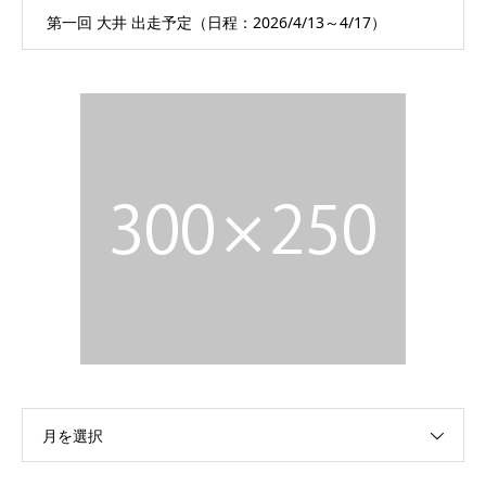
第一回 大井 出走予定（日程：2026/4/13～4/17）
月を選択