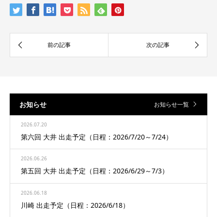
お知らせ
お知らせ一覧
2026.07.20
第六回 大井 出走予定（日程：2026/7/20～7/24）
2026.06.26
第五回 大井 出走予定（日程：2026/6/29～7/3）
2026.06.18
川崎 出走予定（日程：2026/6/18）