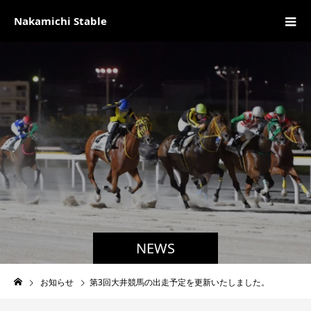
Nakamichi Stable
NEWS
お知らせ
第3回大井競馬の出走予定を更新いたしました。