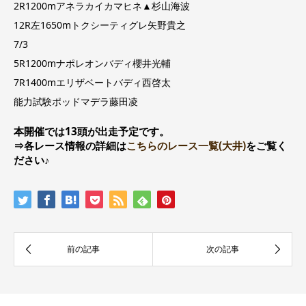
2R1200mアネラカイカマヒネ▲杉山海波
12R左1650mトクシーティグレ矢野貴之
7/3
5R1200mナポレオンバディ櫻井光輔
7R1400mエリザベートバディ西啓太
能力試験ポッドマデラ藤田凌
本開催では13頭が出走予定です。
⇒各レース情報の詳細は
こちらのレース一覧(大井)
をご覧く
ださい♪