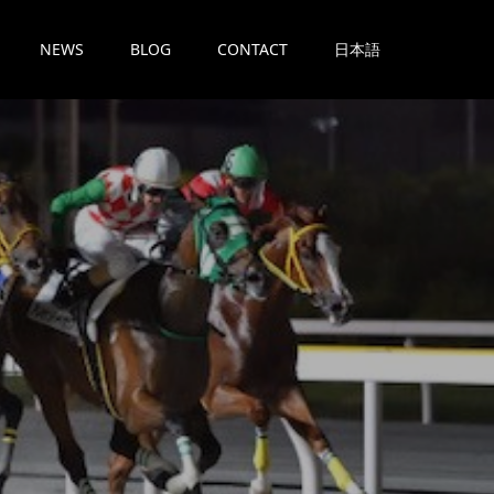
NEWS
BLOG
CONTACT
日本語