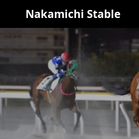
Nakamichi Stable