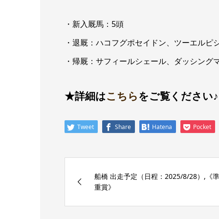
・新入厩馬：5頭
・退厩：ハコフグポセイドン、ツーエルピ
・帰厩：サフィールシェール、ダッシング
★詳細は
こちら
をご覧ください♪
Tweet
Share
Hatena
Pocket
船橋 出走予定（日程：2025/8/28）,《
重賞》