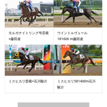
モルガナイトリング号⑤着
ウイントルヴェール
×藤田凌
1R1600 m藤田凌
ミスヒカリ⑫着×石川駿介
ミスヒカリ5R1400m石川
駿介