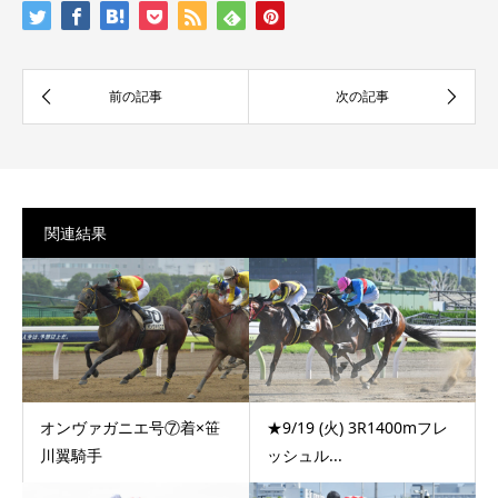
関連結果
オンヴァガニエ号⑦着×笹
★9/19 (火) 3R1400mフレ
川翼騎手
ッシュル...