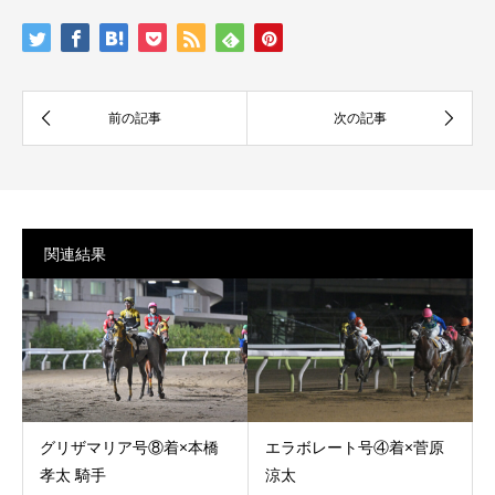
関連結果
グリザマリア号⑧着×本橋
エラボレート号④着×菅原
孝太 騎手
涼太