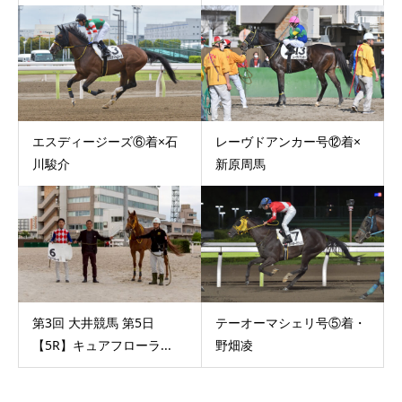
エスディージーズ⑥着×石
レーヴドアンカー号⑫着×
川駿介
新原周馬
第3回 大井競馬 第5日
テーオーマシェリ号⑤着・
【5R】キュアフローラ...
野畑凌