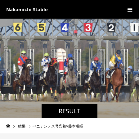
Nakamichi Stable
RESULT
結果
ペニテンテス号⑪着×藤本現暉