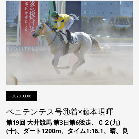
2023.03.08
ペニテンテス号⑪着×藤本現暉
第19回 大井競馬 第3日第6競走、
Ｃ２(九)
(十)
、
ダート1200m、タイム1:16.1、晴、良