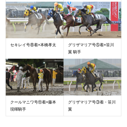
セキレイ号⑧着×本橋孝太
グリザマリア号⑤着×笹川
翼 騎手
クールマニワ号⑪着×藤本
グリザマリア号③着・笹川
現暉騎手
翼