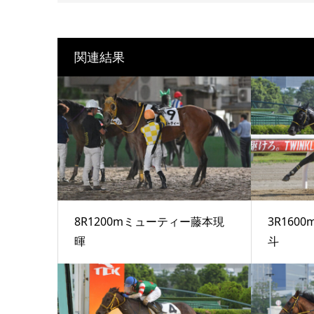
関連結果
8R1200mミューティー藤本現
3R16
暉
斗