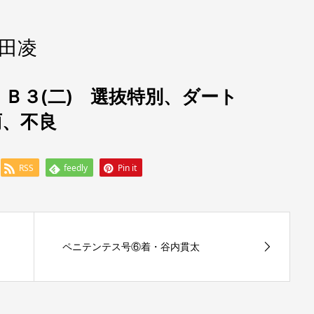
田凌
 Ｂ３(二) 選抜特別
、ダート
、雨、不良
RSS
feedly
Pin it
ペニテンテス号⑥着・谷内貫太