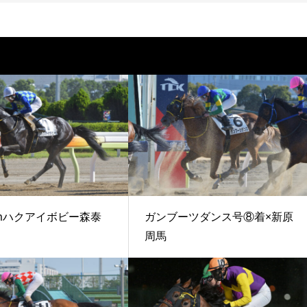
00mハクアイボビー森泰
ガンブーツダンス号⑧着×新原
周馬