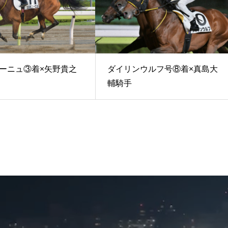
ーニュ③着×矢野貴之
ダイリンウルフ号⑧着×真島大
輔騎手