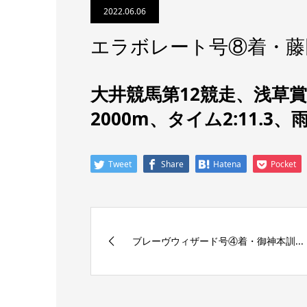
2022.06.06
エラボレート号⑧着・藤
大井競馬第12競走、
浅草賞
2000m、タイム2:11.3
Tweet
Share
Hatena
Pocket
ブレーヴウィザード号④着・御神本訓...