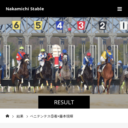
Nakamichi Stable
RESULT
結果
ペニテンテス⑤着×藤本現暉