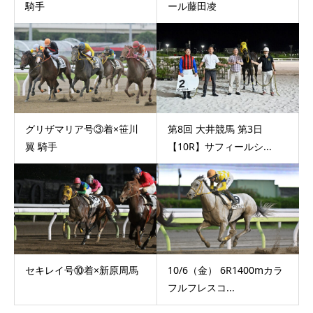
騎手
ール藤田凌
グリザマリア号③着×笹川
第8回 大井競馬 第3日
翼 騎手
【10R】サフィールシ...
セキレイ号⑩着×新原周馬
10/6（金） 6R1400mカラ
フルフレスコ...