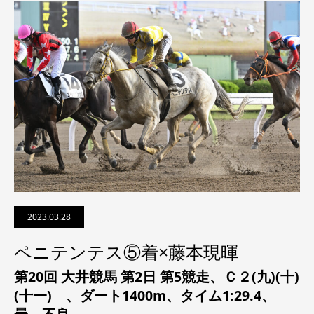
2023.03.28
ペニテンテス⑤着×藤本現暉
第20回 大井競馬 第2日 第5競走、
Ｃ２(九)(十)
(十一)
、ダート1400m、タイム1:29.4、