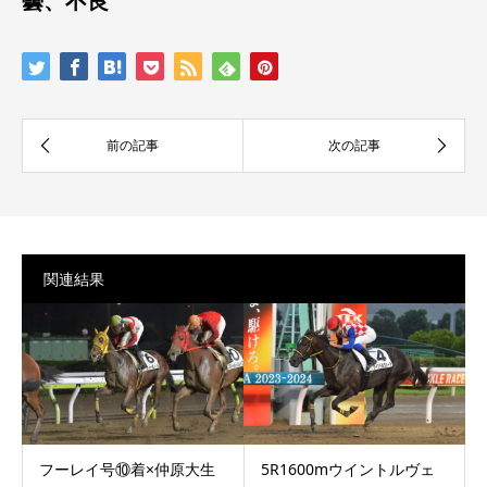
曇、不良
関連結果
フーレイ号⑩着×仲原大生
5R1600mウイントルヴェ