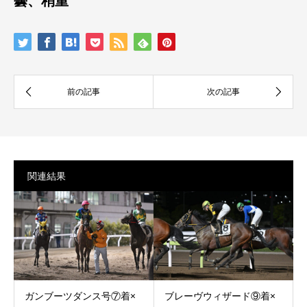
曇、稍重
関連結果
ガンブーツダンス号⑦着×
ブレーヴウィザード⑨着×