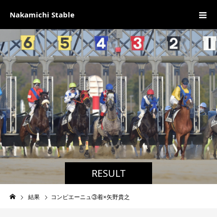
Nakamichi Stable
RESULT
結果
コンピエーニュ③着×矢野貴之