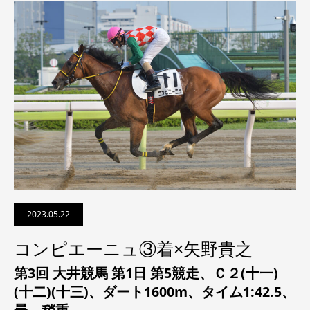
2023.05.22
コンピエーニュ③着×矢野貴之
第3回 大井競馬 第1日 第5競走、
Ｃ２(十一)
(十二)(十三)
、ダート1600m、タイム1:42.5、