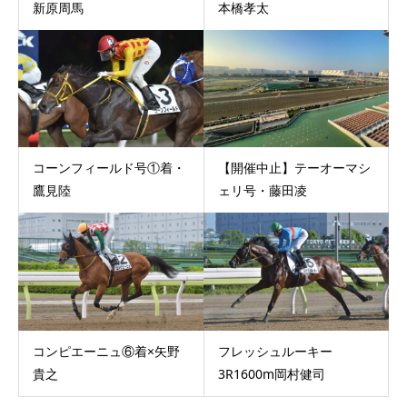
新原周馬
本橋孝太
コーンフィールド号①着・
【開催中止】テーオーマシ
鷹見陸
ェリ号・藤田凌
コンピエーニュ⑥着×矢野
フレッシュルーキー
貴之
3R1600m岡村健司