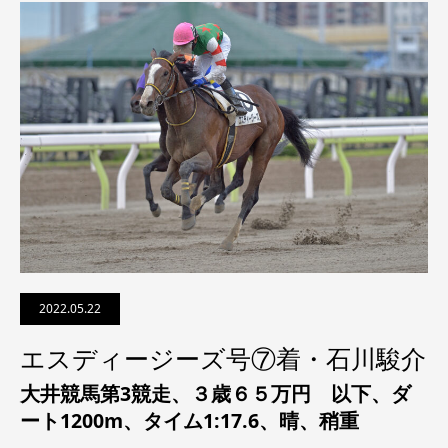
2022.05.22
エスディージーズ号⑦着・石川駿介
大井競馬第3競走、
３歳６５万円 以下
、ダ
ート1200m、タイム1:17.6、晴、稍重