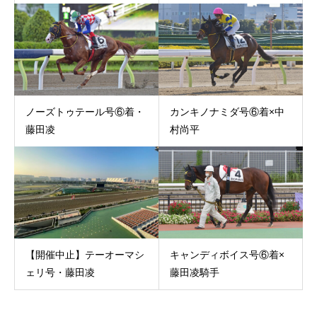
ノーズトゥテール号⑥着・
カンキノナミダ号⑥着×中
藤田凌
村尚平
【開催中止】テーオーマシ
キャンディボイス号⑥着×
ェリ号・藤田凌
藤田凌騎手