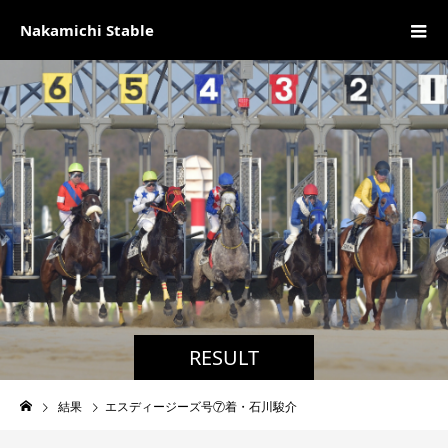
Nakamichi Stable
RESULT
結果
エスディージーズ号⑦着・石川駿介