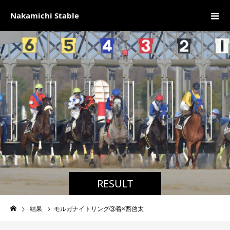
Nakamichi Stable
RESULT
結果
モルガナイトリング③着×西啓太