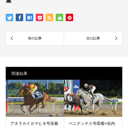
重
関連結果
アネラカイカマヒネ号④着
ペニテンテス号⑥着×谷内