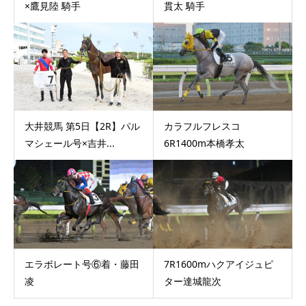
×鷹見陸 騎手
貫太 騎手
大井競馬 第5日【2R】パル
カラフルフレスコ
マシェール号×吉井...
6R1400m本橋孝太
エラボレート号⑥着・藤田
7R1600mハクアイジュピ
凌
ター達城龍次