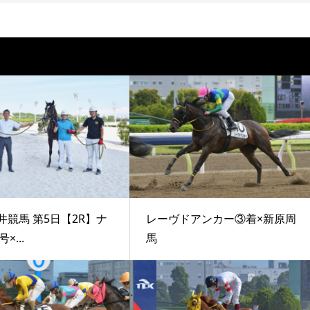
井競馬 第5日【2R】ナ
レーヴドアンカー③着×新原周
×...
馬