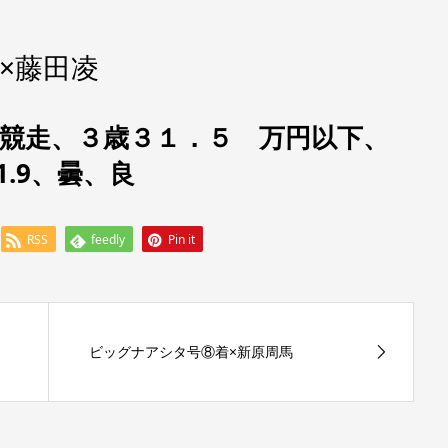
×藤田凌
1競走、
３歳３１．５ 万円以下
、
1.9、曇、良
RSS
feedly
Pin it
ビッグナアシタ号⑧着×新原周馬