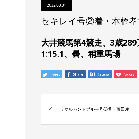
2022.03.31
セキレイ号②着・本橋孝
大井競馬第4競走、3歳28
1:15.1、曇、稍重馬場
Tweet
Share
Hatena
Pocket
サマルカントブルー号⑧着・藤田凌