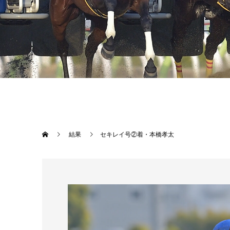
結果
セキレイ号②着・本橋孝太