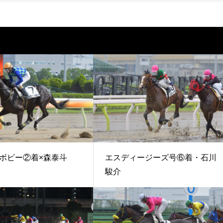
ボビー②着×森泰斗
エスディージーズ号⑥着・石川
駿介