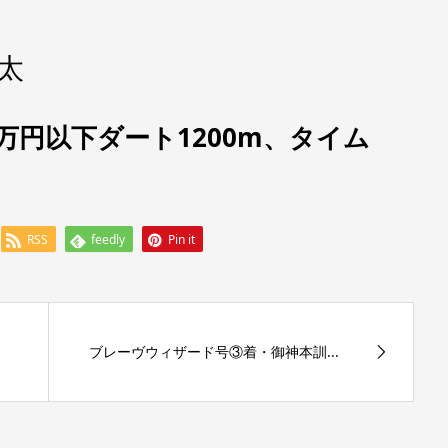
太
9万円以下ダート1200m、タイム
RSS
feedly
Pin it
ブレーヴウィザード号③着・御神本訓...