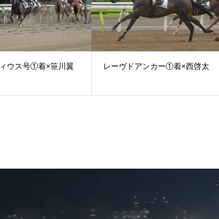
ィウス号①着×笹川翼
レーヴドアンカー①着×西啓太