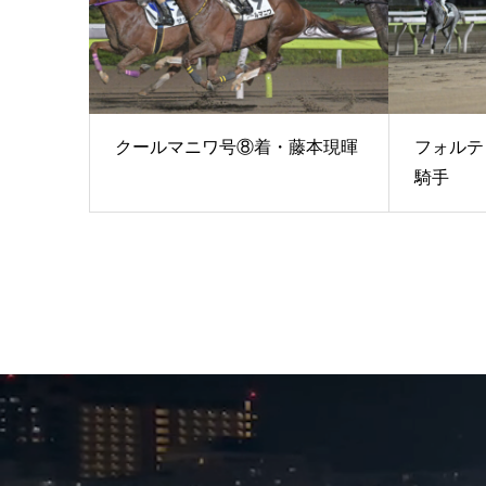
クールマニワ号⑧着・藤本現暉
フォルテ
騎手