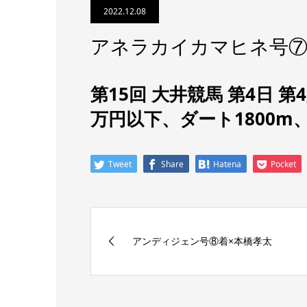
2022.12.08
アネラカイカマヒネ号⑦
第15回 大井競馬 第4日 
万円以下
、
ダート1800m
Tweet
Share
Hatena
Pocket
アンディジェン号⑧着×本橋孝太