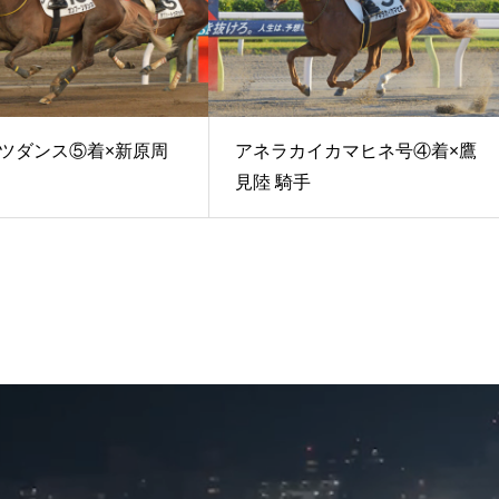
ツダンス⑤着×新原周
アネラカイカマヒネ号④着×鷹
見陸 騎手