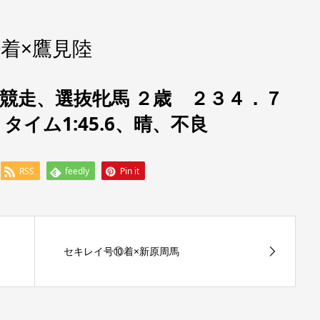
着×鷹見陸
第4競走、選抜牝馬 ２歳 ２３４．７
、タイム1:45.6、晴、不良
RSS
feedly
Pin it
セキレイ号⑩着×新原周馬