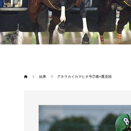
結果
アネラカイカマヒネ号⑦着×鷹見陸