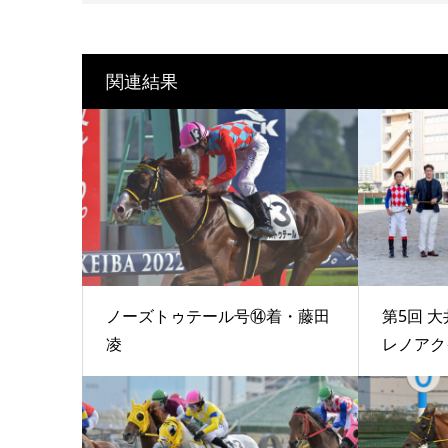
関連結果
ノーズトゥテール号⑭着・藤田
第5回 大
凌
レノアクイ