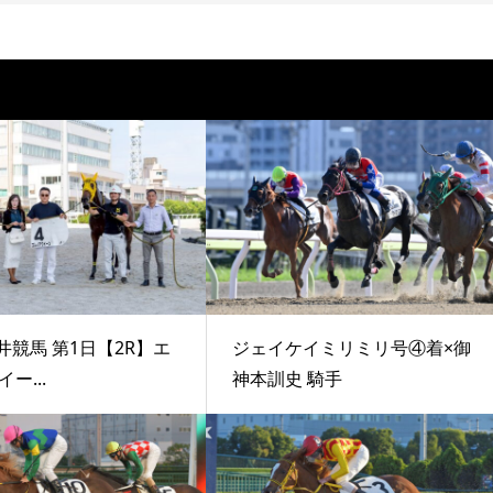
井競馬 第1日【2R】エ
ジェイケイミリミリ号④着×御
ー...
神本訓史 騎手