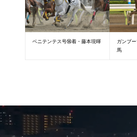
ベニテンテス号⑭着・藤本現暉
ガンブー
馬