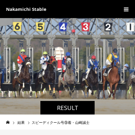
Nakamichi Stable
RESULT
結果
スピーディクール号⑨着・山崎誠士