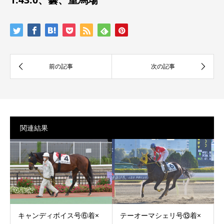
関連結果
キャンディボイス号⑥着×
テーオーマシェリ号⑬着×