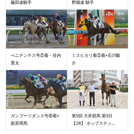
藤田凌騎手
野畑凌 騎手
ぺニテンテス号②着・谷内
ミスヒカリ着②着×石川駿
貫太
介
ガンブーツダンス号⑥着×
第5回 大井競馬 第3日
新原周馬
【2R】 ホップステッ...