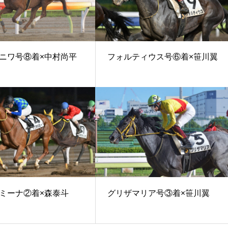
ニワ号⑧着×中村尚平
フォルティウス号⑥着×笹川翼
ミーナ②着×森泰斗
グリザマリア号③着×笹川翼