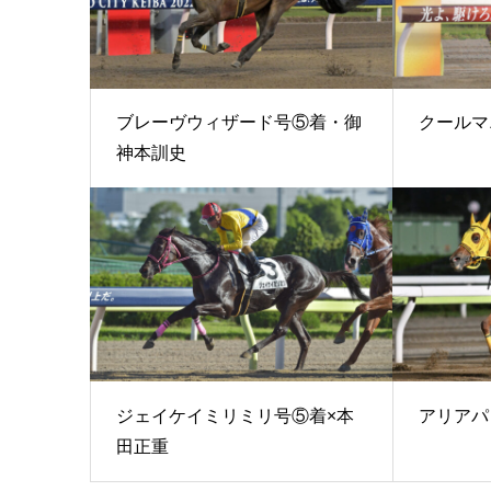
ブレーヴウィザード号⑤着・御
クールマ
神本訓史
ジェイケイミリミリ号⑤着×本
アリアパ
田正重