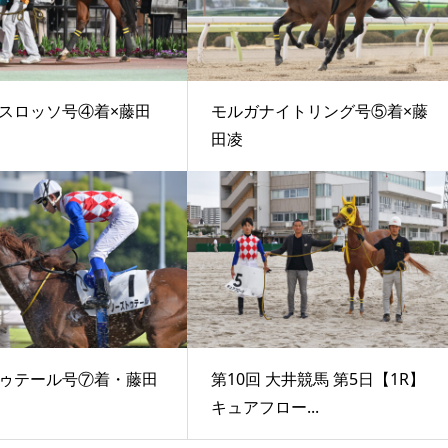
スロッソ号④着×藤田
モルガナイトリング号⑤着×藤
田凌
ゥテール号⑦着・藤田
第10回 大井競馬 第5日【1R】
キュアフロー...