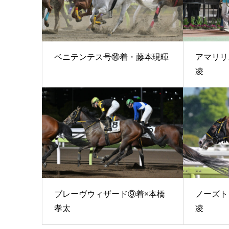
ベニテンテス号⑭着・藤本現暉
アマリリ
凌
ブレーヴウィザード⑨着×本橋
ノーズト
孝太
凌